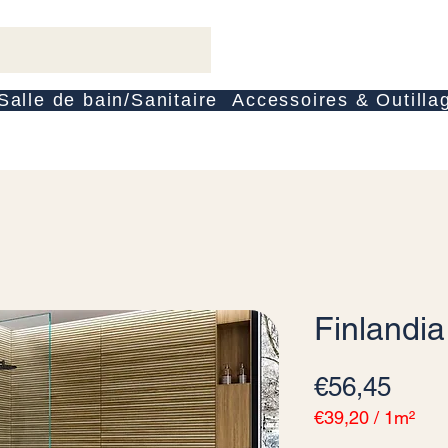
Salle de bain/Sanitaire
Accessoires & Outilla
Finlandia
Fiyat
€56,45
€39,20
/
1m²
1