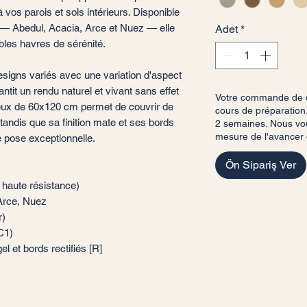
 vos parois et sols intérieurs. Disponible
— Abedul, Acacia, Arce et Nuez — elle
Adet
*
les havres de sérénité.
gns variés avec une variation d'aspect
antit un rendu naturel et vivant sans effet
Votre commande de ca
ueux de 60x120 cm permet de couvrir de
cours de préparation.
andis que sa finition mate et ses bords
2 semaines. Nous vou
mesure de l'avancer
e pose exceptionnelle.
Ön Sipariş Ver
 haute résistance)
 Arce, Nuez
r)
 C1)
l et bords rectifiés [R]