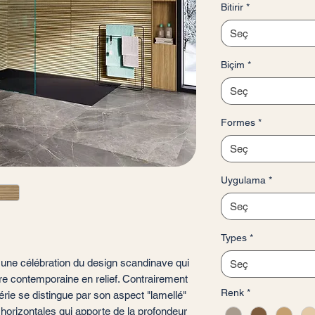
Bitirir
*
Metrekare
fiyatı
Seç
€39,20
Biçim
*
Seç
Formes
*
Seç
Uygulama
*
Seç
Types
*
, une célébration du design scandinave qui
Seç
ture contemporaine en relief. Contrairement
Renk
*
érie se distingue par son aspect "lamellé"
s horizontales qui apporte de la profondeur