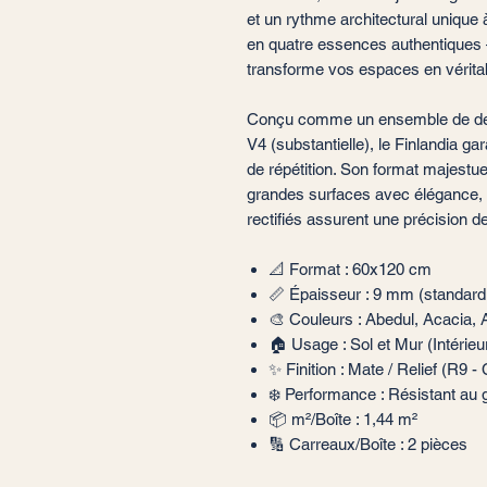
et un rythme architectural unique à
en quatre essences authentiques 
transforme vos espaces en véritab
Conçu comme un ensemble de desi
V4 (substantielle), le Finlandia gar
de répétition. Son format majest
grandes surfaces avec élégance, t
rectifiés assurent une précision d
📐 Format : 60x120 cm
📏 Épaisseur : 9 mm (standard
🎨 Couleurs : Abedul, Acacia,
🏠 Usage : Sol et Mur (Intérieu
✨ Finition : Mate / Relief (R9 -
❄️ Performance : Résistant au ge
📦 m²/Boîte : 1,44 m²
🔢 Carreaux/Boîte : 2 pièces