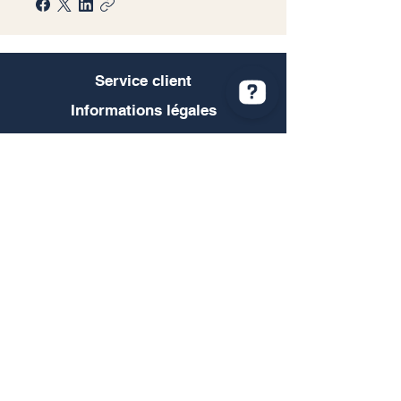
Service client
Informations légales
Conditions générales de vente
Politique de confidentialité
Mentions légales
RGPD
Contact@quaceramic.fr
Nous contacter
Retour et remboursement
Moyens de paiement
Livraison et retrait
FAQ