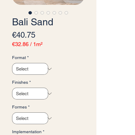
Bali Sand
Price
€40.75
€32.86
/
1m²
€32.86
per
Format
*
1
Square
meter
Finishes
*
Formes
*
Implementation
*