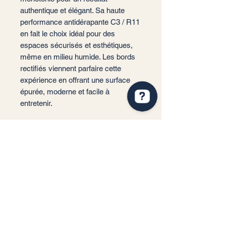
authentique et élégant. Sa haute
performance antidérapante C3 / R11
en fait le choix idéal pour des
espaces sécurisés et esthétiques,
même en milieu humide. Les bords
rectifiés viennent parfaire cette
expérience en offrant une surface
épurée, moderne et facile à
entretenir.
📐 Format : 29,5x60 cm
📏 Épaisseur : 9 mm
🏠 Usage : Sol et Mur
(Intérieur/Extérieur)
✨ Finition : Mate / Antidérapante
(C3-R11)
❄️ Performance : Résistant au gel
et aux chocs thermiques
📦 m²/Boîte : 1,24 m²