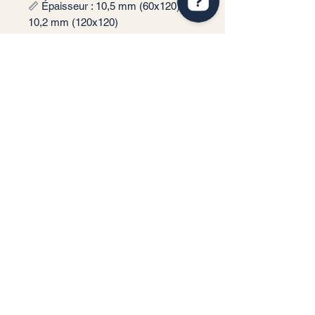
📏 Épaisseur : 10,5 mm (60x120),
10,2 mm (120x120)
🎨 Couleur : Azul
✨ Finition : Polimat
📦 Conditionnement: 1,44 m2 par
boite soit 2 carreaux (60x120), 1,44
m2 par boite soit un carreau
(120x120)
🏠 Implantation: Intérieur
Service client
Informations légales
Conditions générales de vente
Politique de confidentialité
Mentions légales
RGPD