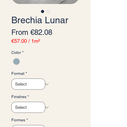
Brechia Lunar
Sale Price
From
€82.08
€57.00
/
1m²
€57.00
Color
*
per
1
Square
meter
Format
*
Finishes
*
Formes
*