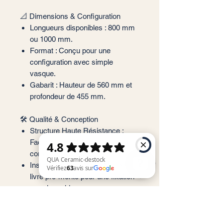
📐 Dimensions & Configuration
Longueurs disponibles : 800 mm
ou 1000 mm.
Format : Conçu pour une
configuration avec simple
vasque.
Gabarit : Hauteur de 560 mm et
profondeur de 455 mm.
🛠️ Qualité & Conception
Structure Haute Résistance :
Façades en MDF de 19 mm et
corps de meuble en 16 mm.
Installation Simplifiée : Meuble
livré pré-monté pour une fixation
murale rapide.
QUA Ceramic-destock Vérifiez 63 avis sur Google
Espace Technique : Intègre un
vide sanitaire de 8 cm pour
faciliter le passage de la