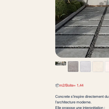
📦
m2/Boite= 1,44
Concrete s’inspire directement d
l’architecture moderne.
Elle propose une interprétation :