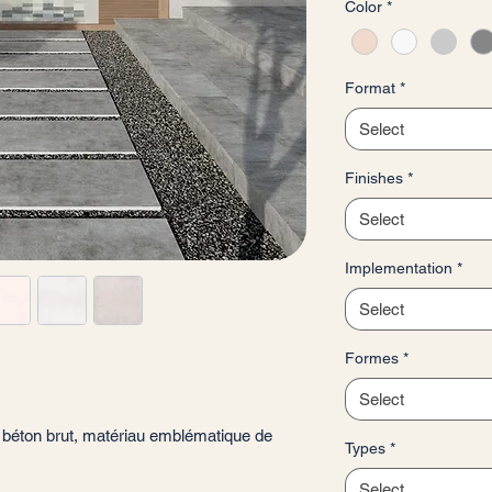
Color
*
per
1
Square
meter
Format
*
Select
Finishes
*
Select
Implementation
*
Select
Formes
*
Select
u béton brut, matériau emblématique de
Types
*
Select