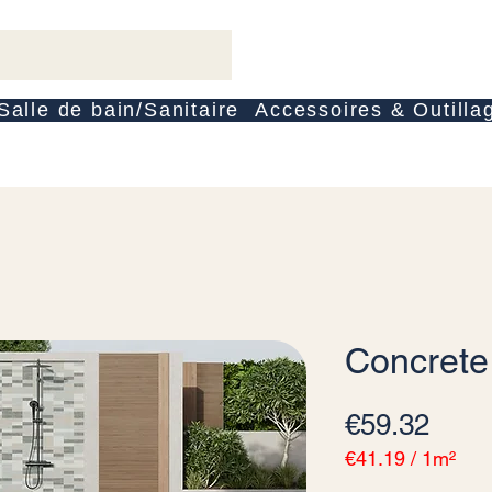
Salle de bain/Sanitaire
Accessoires & Outilla
Concrete
Pric
€59.32
€41.19
/
1m²
€41.19