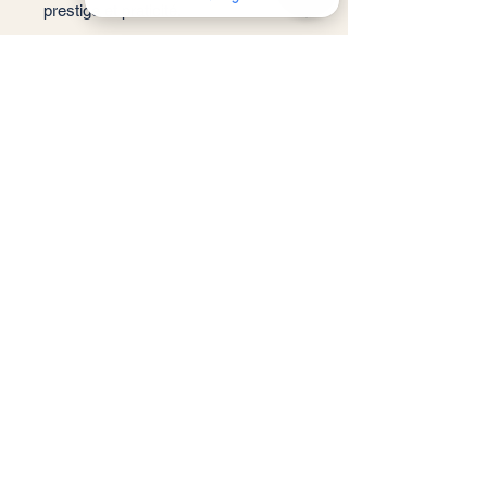
prestige et praticité.
QUA Ceramic-destock Vérifiez 63 avis sur Google
📐 Format : 60x120 cm
📏 Épaisseur : 9 mm
🏠 Usage : Sol et Mur
✨ Finition : Mate
📦 m²/Boîte : 1,44 m²
🔢 Carreaux/Boîte : 2 pièces
Service client
Informations légales
Conditions générales de vente
Politique de confidentialité
Mentions légales
RGPD