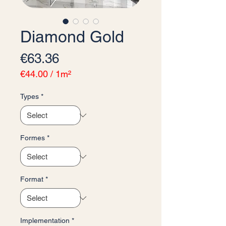
Diamond Gold
Price
€63.36
€44.00
/
1m²
€44.00
per
Types
*
1
Square
meter
Formes
*
Format
*
Implementation
*