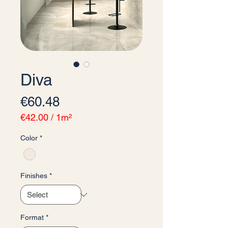
Diva
Price
€60.48
€42.00
/
1m²
€42.00
Color
*
per
1
Square
meter
Finishes
*
Format
*