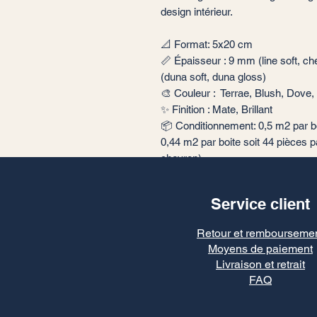
design intérieur.
📐 Format: 5x20 cm
📏 Épaisseur : 9 mm (line soft, ch
(duna soft, duna gloss)
🎨 Couleur : Terrae, Blush, Dove, 
✨ Finition : Mate, Brillant
📦 Conditionnement: 0,5 m2 par boi
0,44 m2 par boite soit 44 pièces pa
chevron)
🏠 Implantation: Intérieur
Service client
Retour et rembourseme
Moyens de paiement
Livraison et retrait
FAQ