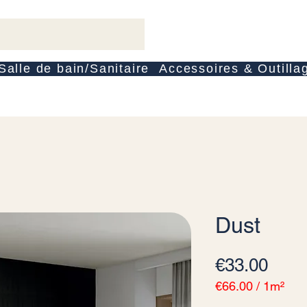
Salle de bain/Sanitaire
Accessoires & Outilla
Dust
Pric
€33.00
€66.00
/
1m²
€66.00