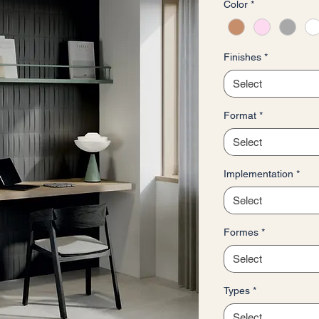
Color
*
per
1
Square
meter
Finishes
*
Select
Format
*
Select
Implementation
*
Select
Formes
*
Select
Types
*
Select