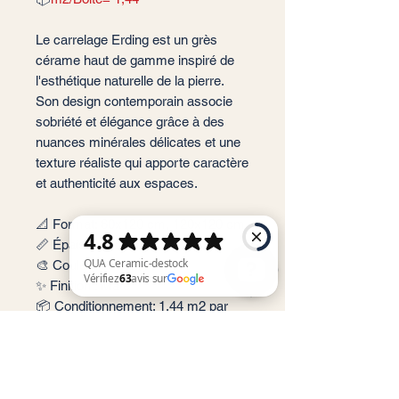
Le carrelage Erding est un grès
cérame haut de gamme inspiré de
l'esthétique naturelle de la pierre.
Son design contemporain associe
sobriété et élégance grâce à des
nuances minérales délicates et une
texture réaliste qui apporte caractère
et authenticité aux espaces.
📐 Format: 60x120 cm, 120x120 cm
📏 Épaisseur : 9 mm
🎨 Couleur : Pearl, Ash
✨ Finition : Mate
📦 Conditionnement: 1,44 m2 par
QUA Ceramic-destock Vérifiez 63 avis sur Google
boite soit 2 carreaux (60x120), 1,44
m2 par boite soit 1 carreau
(120x120)
🏠 Implantation: Intérieur