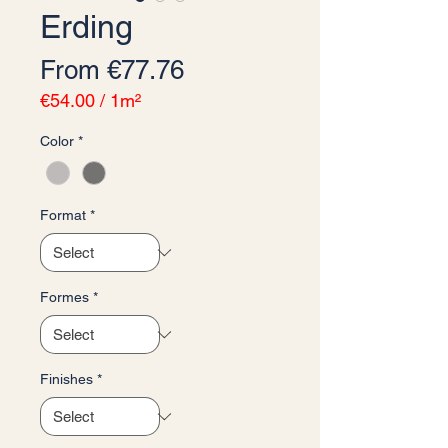
Erding
Sale Price
From
€77.76
€54.00
/
1m²
€54.00
Color
*
per
1
Square
meter
Format
*
Formes
*
Finishes
*