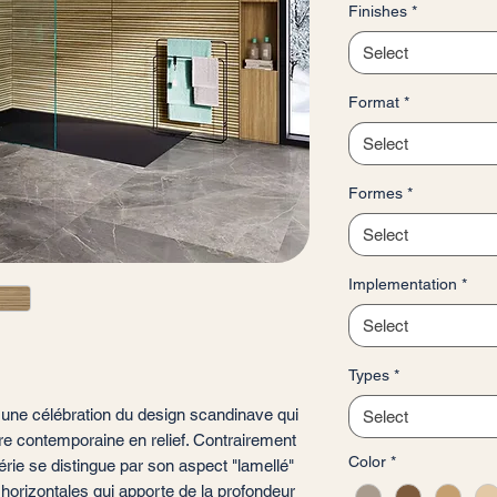
Finishes
*
per
1
Select
Square
meter
Format
*
Select
Formes
*
Select
Implementation
*
Select
Types
*
, une célébration du design scandinave qui
Select
ture contemporaine en relief. Contrairement
Color
*
érie se distingue par son aspect "lamellé"
s horizontales qui apporte de la profondeur