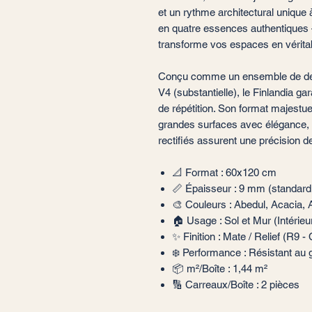
et un rythme architectural unique à
en quatre essences authentiques 
transforme vos espaces en véritab
Conçu comme un ensemble de desi
V4 (substantielle), le Finlandia gar
de répétition. Son format majest
grandes surfaces avec élégance, t
rectifiés assurent une précision d
📐 Format : 60x120 cm
📏 Épaisseur : 9 mm (standard
🎨 Couleurs : Abedul, Acacia,
🏠 Usage : Sol et Mur (Intérieu
✨ Finition : Mate / Relief (R9 -
❄️ Performance : Résistant au ge
📦 m²/Boîte : 1,44 m²
🔢 Carreaux/Boîte : 2 pièces