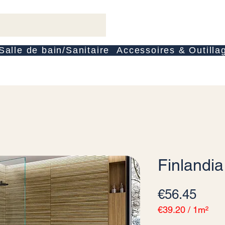
Salle de bain/Sanitaire
Accessoires & Outilla
Finlandia
Pric
€56.45
€39.20
/
1m²
€39.20