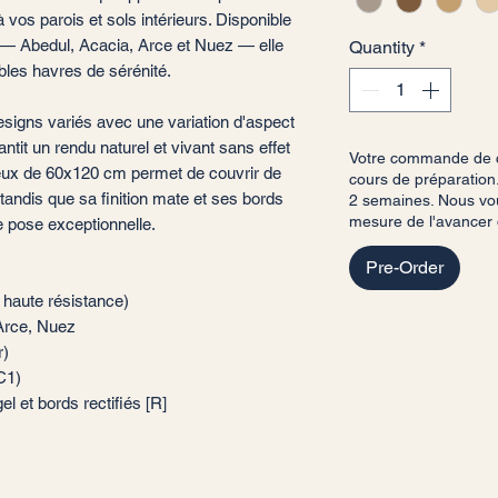
 vos parois et sols intérieurs. Disponible
— Abedul, Acacia, Arce et Nuez — elle
Quantity
*
les havres de sérénité.
gns variés avec une variation d'aspect
antit un rendu naturel et vivant sans effet
Votre commande de ca
ueux de 60x120 cm permet de couvrir de
cours de préparation.
andis que sa finition mate et ses bords
2 semaines. Nous vou
mesure de l'avancer
e pose exceptionnelle.
Pre-Order
 haute résistance)
 Arce, Nuez
r)
 C1)
l et bords rectifiés [R]