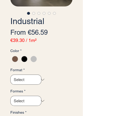
Industrial
Sale Price
From
€56.59
€39.30
/
1m²
€39.30
Color
*
per
1
Square
meter
Format
*
Formes
*
Finishes
*