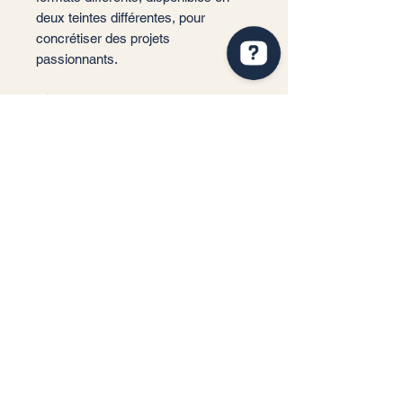
deux teintes différentes, pour
concrétiser des projets
passionnants.
📐 Format: 60x120 cm, 60x60 cm
📏 Épaisseur : 9 mm
🎨 Couleur : Copper, Black, Silver
✨ Finition : Mate
📦 Conditionnement: 1,44m2 par
boite soit 2 carreaux (60x120) soit 4
carreaux (60x60)
🏠 Implantation: Intérieur
Service client
Informations légales