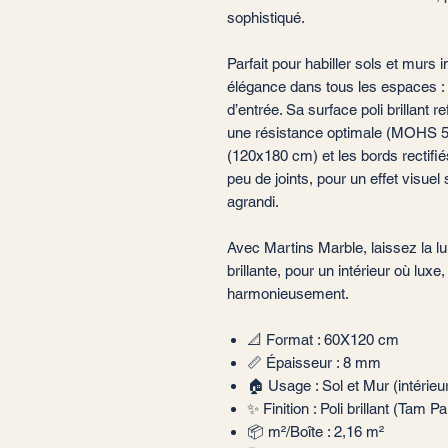
sophistiqué.
Parfait pour habiller sols et murs 
élégance dans tous les espaces : s
d’entrée. Sa surface poli brillant r
une résistance optimale (MOHS 5) 
(120x180 cm) et les bords rectifi
peu de joints, pour un effet visue
agrandi.
Avec Martins Marble, laissez la l
brillante, pour un intérieur où luxe
harmonieusement.
📐 Format : 60X120 cm
📏 Épaisseur : 8 mm
🏠 Usage : Sol et Mur (intérieur
✨ Finition : Poli brillant (Tam P
📦 m²/Boîte : 2,16 m²