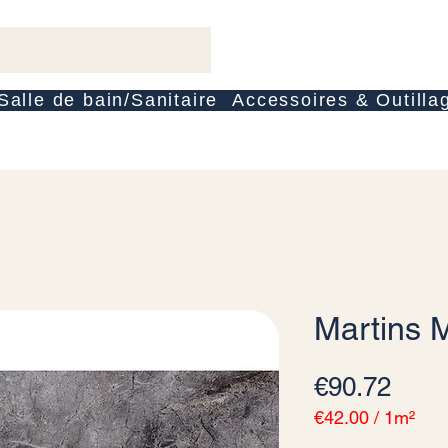
Salle de bain/Sanitaire
Accessoires & Outilla
Martins 
Pric
€90.72
€42.00
/
1m²
€42.00