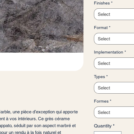
Finishes
*
per
1
Select
Square
meter
Format
*
Select
Implementation
*
Select
Types
*
Select
Formes
*
rble, une pièce d’exception qui apporte
Select
ent à vos intérieurs. Ce grès cérame
 Lappato, séduit par son aspect marbré et
Quantity
*
pour un rendu à la fois naturel et