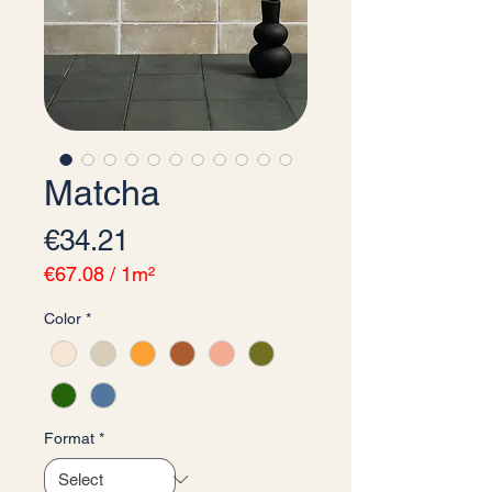
Matcha
Price
€34.21
€67.08
/
1m²
€67.08
Color
*
per
1
Square
meter
Format
*