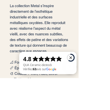
La collection Metal s’inspire
directement de l’esthétique
industrielle et des surfaces
métalliques oxydées. Elle reproduit
avec réalisme l’aspect du métal
vieilli, avec des nuances subtiles,
des effets de patine et des variations
de texture qui donnent beaucoup de
caractère aux espaces.
📐 Format: 60x120 cm
📏 Épaisseur : 9 mm
🎨 Couleur : Iron, Rust, Silver
✨ Finition : Mate
QUA Ceramic-destock Vérifiez 63 avis sur Google
📦 Conditionnement: 1,44 m2 par
boite soit 2 carreaux
🏠 Implantation: Intérieur