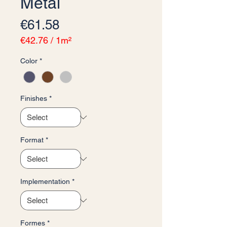
Metal
Price
€61.58
€42.76
/
1m²
€42.76
Color
*
per
1
Square
meter
Finishes
*
Format
*
Implementation
*
Formes
*