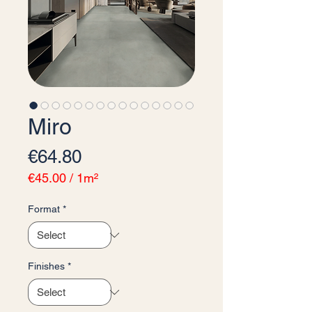
Miro
Price
€64.80
€45.00
/
1m²
€45.00
per
Format
*
1
Square
meter
Finishes
*