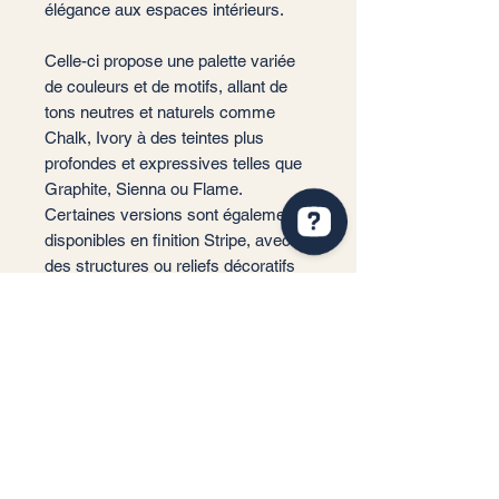
élégance aux espaces intérieurs.
Celle-ci propose une palette variée
de couleurs et de motifs, allant de
tons neutres et naturels comme
Chalk, Ivory
à des teintes plus
profondes et expressives telles que
Graphite, Sienna ou Flame.
Certaines versions sont également
disponibles en finition Stripe, avec
des structures ou reliefs décoratifs
qui apportent du dynamisme et du
relief aux murs et aux sols.
📐 Format: 60 x 120
📏 Épaisseur : 9 mm
✨ Finition : Mate
📦 Conditionnement: 1,44 m2 par
boite soit 2 carreaux
🏠 Implantation: Intérieur