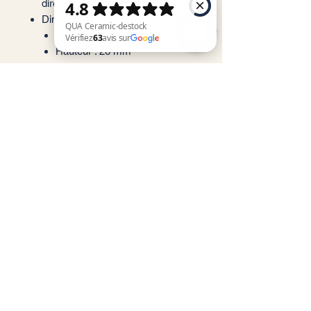
directement au mur.
Dimensions : * Largeur : 170 mm
Profondeur : 63 mm
Hauteur : 26 mm
QUA Ceramic-destock Vérifiez 63 avis sur Google
Service client
Informations légales
Conditions générales de vente
Politique de confidentialité
Mentions légales
RGPD
Contact@quaceramic.fr
Nous contacter