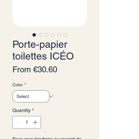
Porte-papier
toilettes ICÉO
Sale Price
From
€30.60
Color
*
Quantity
*
Nous vous tiendrons au courant de