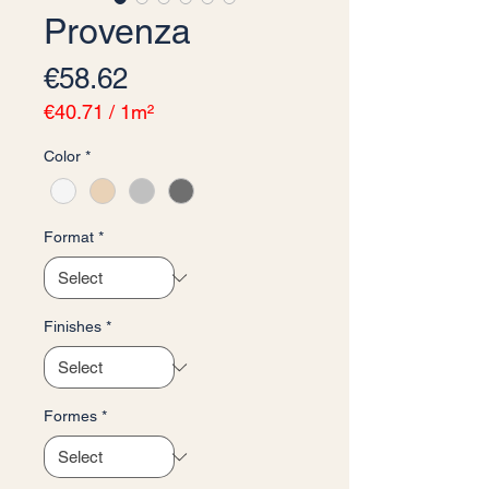
Provenza
Price
€58.62
€40.71
/
1m²
€40.71
Color
*
per
1
Square
meter
Format
*
Finishes
*
Formes
*