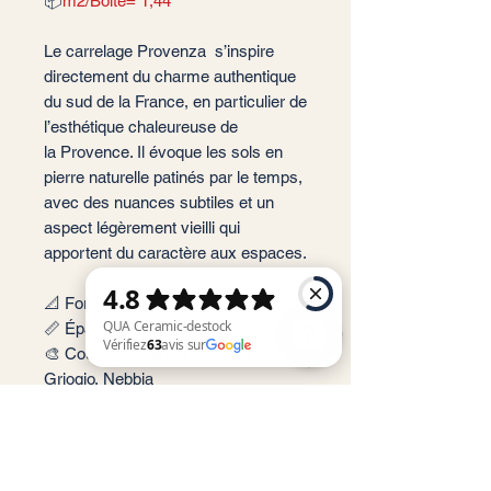
📦
m2/Boite= 1,44
Le carrelage Provenza s’inspire
directement du charme authentique
du sud de la France, en particulier de
l’esthétique chaleureuse de
la Provence. Il évoque les sols en
pierre naturelle patinés par le temps,
avec des nuances subtiles et un
aspect légèrement vieilli qui
apportent du caractère aux espaces.
📐 Format: 60x120 cm
📏 Épaisseur : 9,2 mm
🎨 Couleur : Bianco, Navona,
Griogio, Nebbia
QUA Ceramic-destock Vérifiez 63 avis sur Google
✨ Finition : Mate
📦 Conditionnement: 1,44 m2 par
boite soit 2 carreaux
🏠 Implantation: Intérieur