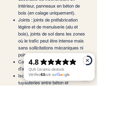
intérieur, panneaux en béton de
bois (en calage uniquement).
Joints : joints de préfabrication
légère et de menuiserie (alu et
bois), joints de sol dans les zones
où le trafic peut être intense mais
sans sollicitations mécaniques ni
poinçonnement.
Calfeutrement autour de gaines
d’aération.
Isolation acoustique des
tuyauteries entre béton et
QUA Ceramic-destock Vérifiez 63 avis sur Google
fourreaux.
Calfeutrement entre cloisons,
calfeutrement de fissures.