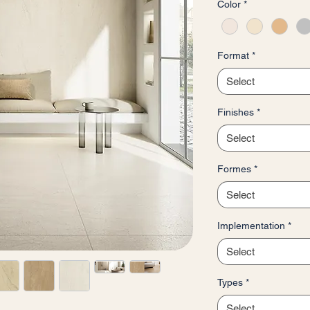
Color
*
per
1
Square
meter
Format
*
Select
Finishes
*
Select
Formes
*
Select
Implementation
*
Select
Types
*
Select