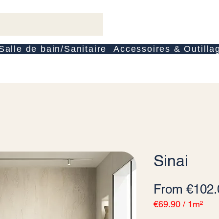
Salle de bain/Sanitaire
Accessoires & Outilla
Sinai
From
€102.
€69.90
/
1m²
€69.90