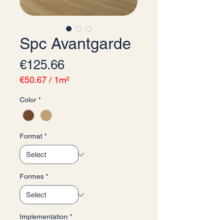
Spc Avantgarde
Price
€125.66
€50.67
/
1m²
€50.67
Color
*
per
1
Square
meter
Format
*
Formes
*
Implementation
*