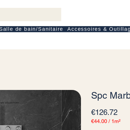
Salle de bain/Sanitaire
Accessoires & Outilla
Spc Marb
Pri
€126.72
€44.00
/
1m²
€44.00