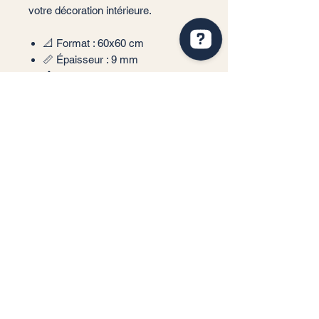
votre décoration intérieure.
📐 Format : 60x60 cm
📏 Épaisseur : 9 mm
🏠 Usage : Sol et Mur (Intérieur
privilégié)
✨ Finition : Mate/Brillant
❄️ Performance : Résistant au gel
et technologie Inkjet haute
définition
📦 m²/Boîte : 1,44 m²
🔢 Carreaux/Boîte : 4 pièces
Service client
Informations légales
Conditions générales de vente