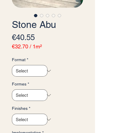
Stone Abu
Price
€40.55
€32.70
/
1m²
€32.70
per
Format
*
1
Square
meter
Formes
*
Finishes
*
Implementation
*