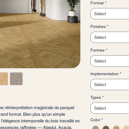
Format
*
per
1
Select
Square
meter
Finishes
*
Select
Formes
*
Select
Implementation
*
Select
Types
*
e réinterprétation magistrale du parquet
Select
and format. Bien plus qu’un simple
Color
*
'élégance intemporelle du bois travaillé en
e essences raffinées — Abedul, Acacia,