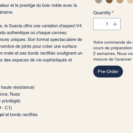
leur et le prestige du bois noble avec la
cérame.
Quantity
*
, le Suecia offre une variation d'aspect V4
rendu authentique où chaque carreau
nces uniques. Son format spectaculaire de
Votre commande de c
nombre de joints pour créer une surface
cours de préparation.
on mate et ses bords rectifiés soulignent un
2 semaines. Nous vou
mesure de l'avancer
ur des espaces de vie sophistiqués et
Pre-Order
 haute résistance)
 Arce, Nuez
 privilégié)
9 - C1)
el et bords rectifiés