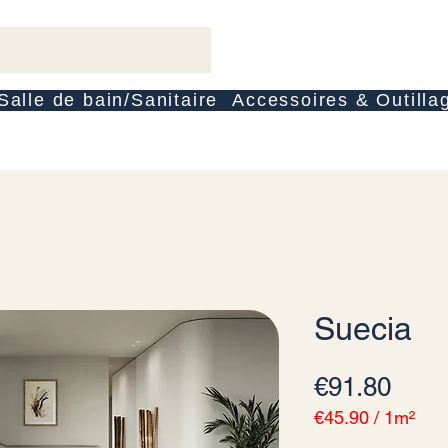
Salle de bain/Sanitaire
Accessoires & Outilla
Suecia
Pric
€91.80
€45.90
/
1m²
€45.90