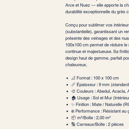
Arce et Nuez — elle apporte la cha
durabilité exceptionnelle du grès 
Conçu pour sublimer vos intérieurs
(substantielle), garantissant un 
présente des veinages et des nua
100x100 cm permet de réduire le 
continue et majestueuse. Sa finiti
design haut de gamme, parfait po
chaleureux.
📐 Format : 100 x 100 cm
📏 Épaisseur : 9 mm (standard
🎨 Couleurs : Abedul, Acacia,
🏠 Usage : Sol et Mur (Intérieur
✨ Finition : Mate / Naturelle (R
❄️ Performance : Résistant au g
📦 m²/Boîte : 2,00 m²
🔢 Carreaux/Boîte : 2 pièces