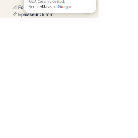
📐 Format: 20x20 cm
📏 Épaisseur : 9 mm
QUA Ceramic-destock Vérifiez 63 avis sur Google
🎨 Couleur : Blanco, Azul, Coral,
Salvia, Jordana, Palmar, Carme,
Remor, Sorolla, Turia
✨ Finition : Mate
📦 Conditionnement: 0,68m2 par
boite soit 17 carreaux
🏠 Implantation: Intérieur, extérieur
Service client
Informations légales
Conditions générales de vente
Politique de confidentialité
Mentions légales