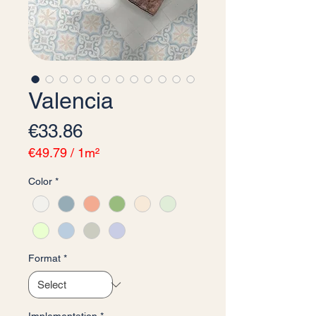
Valencia
Price
€33.86
€49.79
/
1m²
€49.79
Color
*
per
1
Square
meter
Format
*