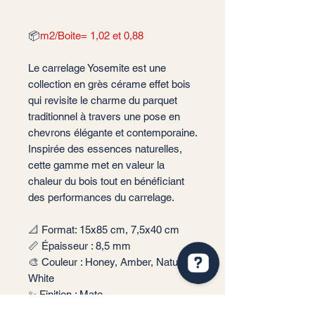
📦
m2/Boite= 1,02 et 0,88
Le carrelage Yosemite
est une
collection en grès cérame effet bois
qui revisite le charme du parquet
traditionnel à travers une pose en
chevrons élégante et contemporaine.
Inspirée des essences naturelles,
cette gamme met en valeur la
chaleur du bois tout en bénéficiant
des performances du carrelage.
📐 Format: 15x85 cm, 7,5x40 cm
📏 Épaisseur : 8,5 mm
🎨 Couleur : Honey, Amber, Natural,
White
✨ Finition : Mate
QUA Ceramic-destock Vérifiez 63 avis sur Google
📦 Conditionnement: 1,02 m2 par