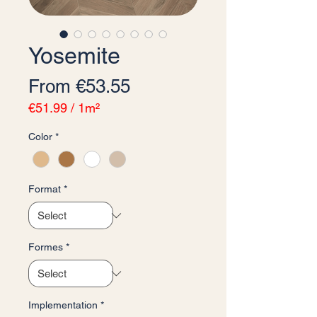
Yosemite
Sale Price
From
€53.55
€51.99
/
1m²
€51.99
Color
*
per
1
Square
meter
Format
*
Formes
*
Implementation
*