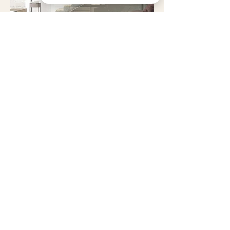
QUA Ceramic-destock Vérifiez 63 avis sur Google