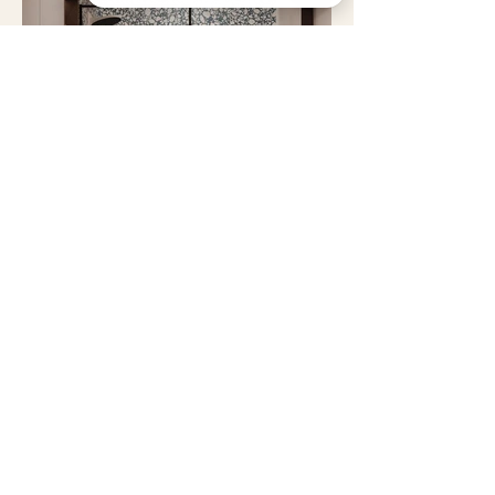
QUA Ceramic-destock Vérifiez 63 avis sur Google