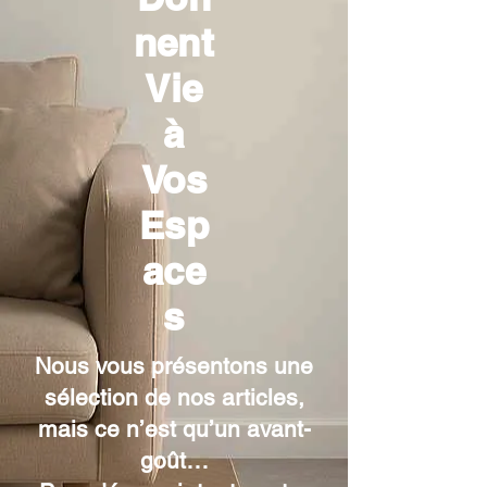
nent
Vie
à
Vos
Esp
ace
s
Nous vous présentons une
sélection de nos articles,
mais ce n’est qu’un avant-
goût…