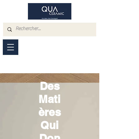
Des
Mati
ères
Qui
Don