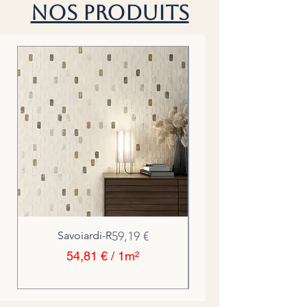
Nos Produits
Prix
Savoiardi-R
59,19 €
54,81 €
/
1m²
5
4
,