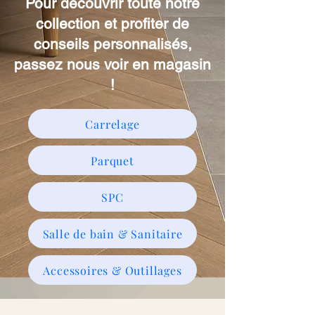
Pour découvrir toute notre
collection et profiter de
conseils personnalisés,
passez nous voir en magasin
!
Carrelage
Parquet
SPC
Salle de bain & Sanitaire
Accessoires & Outillages