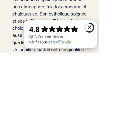
une atmosphère à la fois moderne et
chaleureuse. Son esthétique soignée
et ses finitions travaillées en font un
choix remarquable pour sublimer
aussi bien les intérieurs résidentiels
que les espaces commerciaux.
Un équilibre parfait entre originalité et
QUA Ceramic-destock Vérifiez 63 avis sur Google
fonctionnalité, pour des espaces qui
allient prestige et personnalité.
📐 Format : 60x120 cm
📏 Épaisseur : 7 mm
🏠 Usage : Sol et Mur
✨ Finition : Poli
📦 m²/Boîte : 2,16 m²
🔢 Carreaux/Boîte : 3 pièces