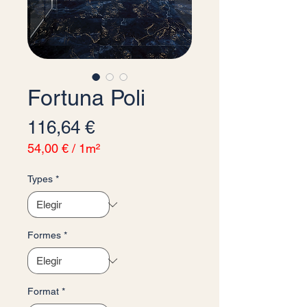
Fortuna Poli
Precio
116,64 €
54,00 €
/
1m²
54,00 €
por
Types
*
1
Metro
cuadrado
Formes
*
Format
*