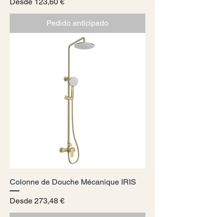
Precio de oferta
Desde
123,60 €
Pedido anticipado
Colonne de Douche Mécanique IRIS
Precio de oferta
Desde
273,48 €