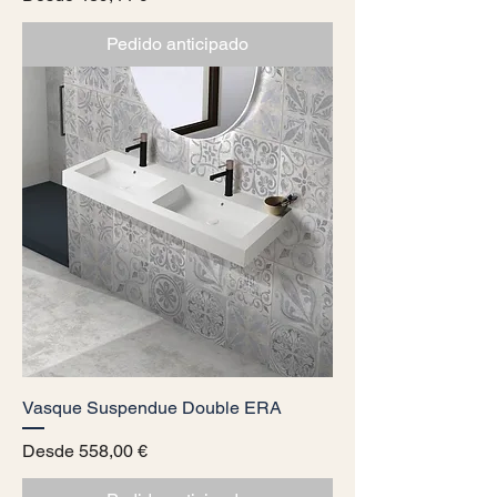
Pedido anticipado
Vasque Suspendue Double ERA
Precio de oferta
Desde
558,00 €