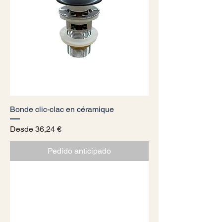
Bonde clic-clac en céramique
Precio de oferta
Desde
36,24 €
Pedido anticipado