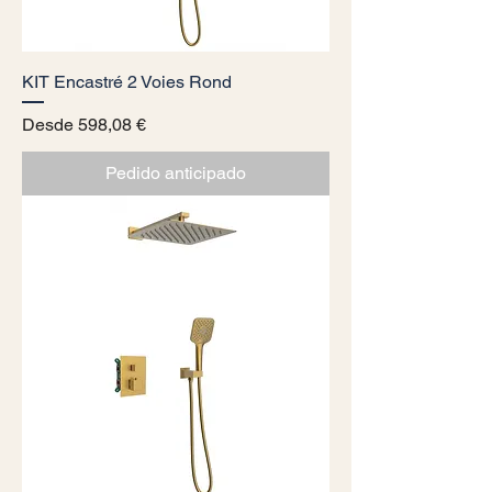
KIT Encastré 2 Voies Rond
Precio de oferta
Desde
598,08 €
Pedido anticipado