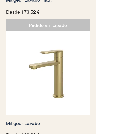
Mitigeur Lavabo Haut
Precio de oferta
Desde
173,52 €
Pedido anticipado
Mitigeur Lavabo