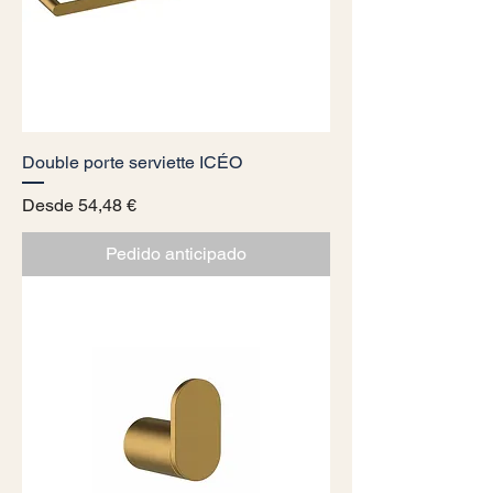
Double porte serviette ICÉO
Precio de oferta
Desde
54,48 €
Pedido anticipado