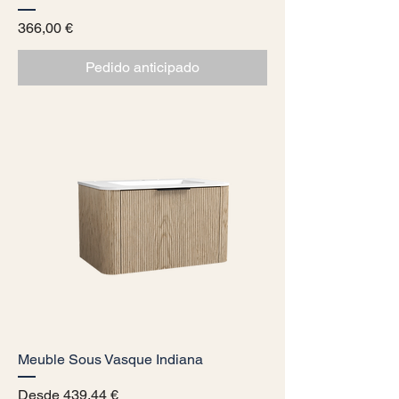
Precio
366,00 €
Pedido anticipado
Meuble Sous Vasque Indiana
Precio de oferta
Desde
439,44 €