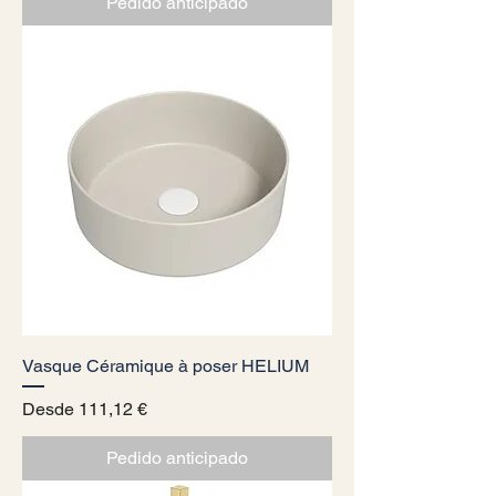
Pedido anticipado
Vasque Céramique à poser HELIUM
Precio de oferta
Desde
111,12 €
Pedido anticipado