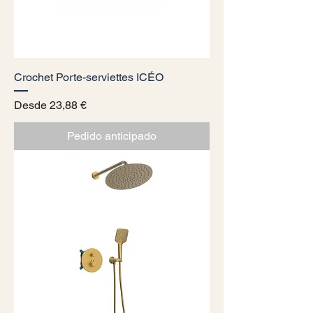
Crochet Porte-serviettes ICÉO
Precio de oferta
Desde
23,88 €
Pedido anticipado