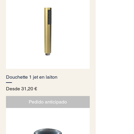
Douchette 1 jet en laiton
Precio de oferta
Desde
31,20 €
Pedido anticipado