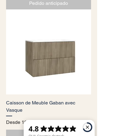
Pedido anticipado
Caisson de Meuble Gaban avec
Vasque
Precio de oferta
Desde
1026,96 €
Pedido anticipado