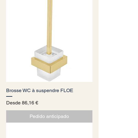
Brosse WC à suspendre FLOE
Precio de oferta
Desde
86,16 €
Pedido anticipado