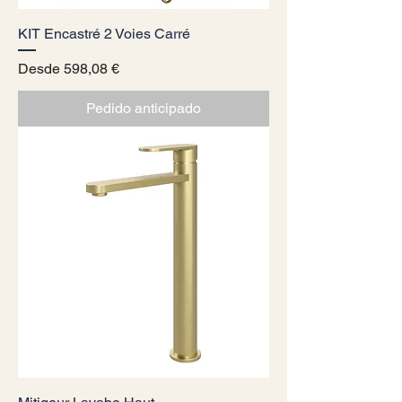
KIT Encastré 2 Voies Carré
Precio de oferta
Desde
598,08 €
Pedido anticipado