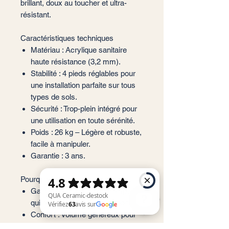
brillant, doux au toucher et ultra-
résistant.
Caractéristiques techniques
Matériau : Acrylique sanitaire
haute résistance (3,2 mm).
Stabilité : 4 pieds réglables pour
une installation parfaite sur tous
types de sols.
Sécurité : Trop-plein intégré pour
une utilisation en toute sérénité.
Poids : 26 kg – Légère et robuste,
facile à manipuler.
Garantie : 3 ans.
Pourquoi la choisir ?
Gain de place : Design compact
qui maximise l’espace disponible.
Confort : Volume généreux pour
une détente absolue.
QUA Ceramic-destock Vérifiez 63 avis sur Google