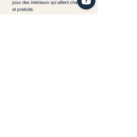
pour des intérieurs qui allient charme
et praticité.
📐 Format : 60x120 cm
📏 Épaisseur : 7 mm
🏠 Usage : Sol et Mur
✨ Finition : Polie
📦 m²/Boîte : 2,16 m²
🔢 Carreaux/Boîte : 3 pièces
Service client
Informations légales
Conditions générales de vente
Politique de confidentialité
Mentions légales
RGPD