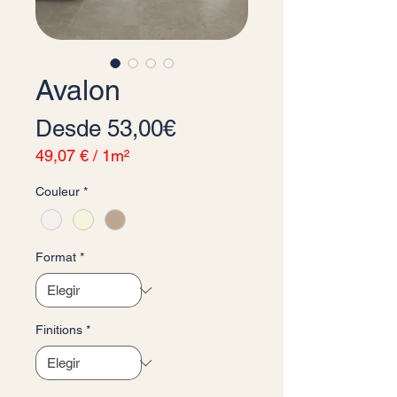
Avalon
Precio de oferta
Desde
53,00€
49,07 €
/
1m²
49,07 €
Couleur
*
por
1
Metro
cuadrado
Format
*
Finitions
*