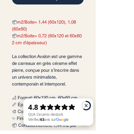
📦
m2/Boite= 1,44 (60x120), 1,08
(60x60)
📦
m2/Boite= 0,72 (60x120 et 60x60
2 cm d'épaisseur)
La collection Avalon est une gamme
de carreaux en grès cérame effet
pierre, conçue pour s’inscrire dans
un univers minimaliste,
contemporain et intemporel.
📐 Format: 60x120 cm, 60x60 cm
📏 Épaisseur : 9 mm, 2 cm
🎨 Couleur : Blanc, Beige, Gris
✨ Finition : Natural, Silk, Grip
📦 Conditionnement: 1,44 m2 par
boite soit 2 carreaux (60x120), 1,08
QUA Ceramic-destock Vérifiez 63 avis sur Google