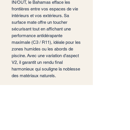
IN/OUT, le Bahamas efface les
frontières entre vos espaces de vie
intérieurs et vos extérieurs. Sa
surface mate offre un toucher
sécurisant tout en affichant une
performance antidérapante
maximale (C3 / R11), idéale pour les
zones humides ou les abords de
piscine. Avec une variation d'aspect
V2, il garantit un rendu final
harmonieux qui souligne la noblesse
des matériaux naturels.
📐 Format : 29,5x60 cm
📏 Épaisseur : 9 mm (standard
haute résistance)
🏠 Usage : Sol et Mur (Intérieur /
Extérieur / Piscine)
✨ Finition : Mate / Antidérapante
(C3-R11)