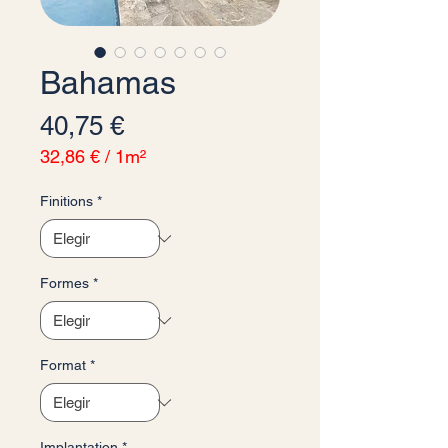
Bahamas
Precio
40,75 €
32,86 €
/
1m²
32,86 €
por
Finitions
*
1
Metro
cuadrado
Formes
*
Format
*
Implantation
*