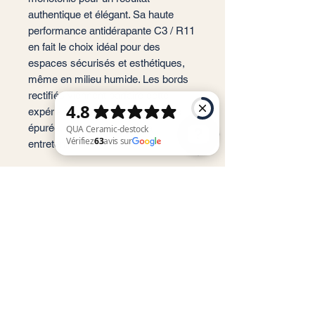
authentique et élégant. Sa haute
performance antidérapante C3 / R11
en fait le choix idéal pour des
espaces sécurisés et esthétiques,
même en milieu humide. Les bords
rectifiés viennent parfaire cette
expérience en offrant une surface
épurée, moderne et facile à
entretenir.
QUA Ceramic-destock Vérifiez 63 avis sur Google
📐 Format : 29,5x60 cm
📏 Épaisseur : 9 mm
🏠 Usage : Sol et Mur
(Intérieur/Extérieur)
✨ Finition : Mate / Antidérapante
(C3-R11)
❄️ Performance : Résistant au gel
et aux chocs thermiques
📦 m²/Boîte : 1,24 m²