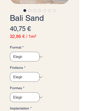
Bali Sand
Precio
40,75 €
32,86 €
/
1m²
32,86 €
por
Format
*
1
Metro
cuadrado
Finitions
*
Formes
*
Implantation
*