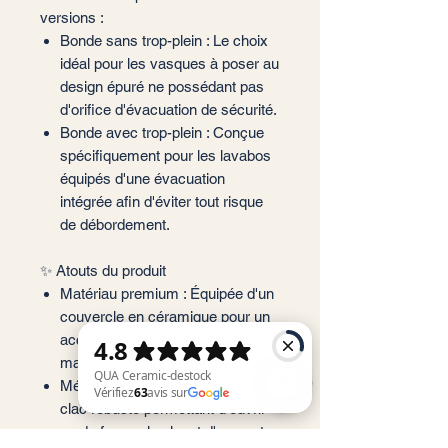
versions :
Bonde sans trop-plein : Le choix
idéal pour les vasques à poser au
design épuré ne possédant pas
d'orifice d'évacuation de sécurité.
Bonde avec trop-plein : Conçue
spécifiquement pour les lavabos
équipés d'une évacuation
intégrée afin d'éviter tout risque
de débordement.
✨ Atouts du produit
Matériau premium : Équipée d'un
couvercle en céramique pour un
accord visuel impeccable avec la
matière de votre vasque.
Mécanisme intuitif : Système clic-
clac robuste permettant d'ouvrir
ou de fermer le clapet d'un geste
QUA Ceramic-destock Vérifiez 63 avis sur Google