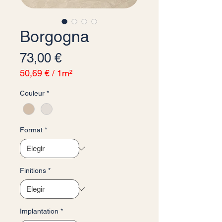
Borgogna
Precio
73,00 €
50,69 €
/
1m²
50,69 €
Couleur
*
por
1
Metro
cuadrado
Format
*
Finitions
*
Implantation
*