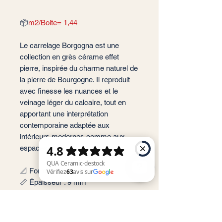
📦
m2/Boite= 1,44
Le carrelage Borgogna est une
collection en grès cérame effet
pierre, inspirée du charme naturel de
la pierre de Bourgogne. Il reproduit
avec finesse les nuances et le
veinage léger du calcaire, tout en
apportant une interprétation
contemporaine adaptée aux
intérieurs modernes comme aux
espaces extérieurs.
📐 Format: 60x120 cm
📏 Épaisseur : 9 mm
QUA Ceramic-destock Vérifiez 63 avis sur Google
🎨 Couleur : Natural, Greige
✨ Finition : Mate
📦 Conditionnement: 1,44 m2 par