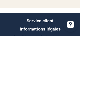
Service client
Informations légales
Conditions générales de vente
Politique de confidentialité
Mentions légales
RGPD
Contact@quaceramic.fr
Nous contacter
Retour et remboursement
Moyens de paiement
Livraison et retrait
FAQ