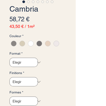
Cambria
Precio
58,72 €
43,50 €
/
1m²
43,50 €
Couleur
*
por
1
Metro
cuadrado
Format
*
Finitions
*
Formes
*