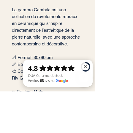
La gamme Cambria est une
collection de revêtements muraux
en céramique qui s’inspire
directement de l’esthétique de la
pierre naturelle, avec une approche
contemporaine et décorative.
📐 Format: 30x90 cm
📏 Épaisseur : 8,7 mm
🎨 Couleur : Greige, Sand, White,
Rlv Greige, Rlv Sand, Rlv White
✨ Finition : Mate
QUA Ceramic-destock Vérifiez 63 avis sur Google
📦 Conditionnement: 1,35 m2 par
boite soit 5 carreaux
🏠 Implantation: Intérieur