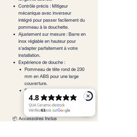
Contrôle précis : Mitigeur
mécanique avec inverseur
intégré pour passer facilement du
pommeau à la douchette.
Ajustement sur mesure : Barre en
inox réglable en hauteur pour
s'adapter parfaitement à votre
installation.
Expérience de douche :
Pommeau de tête rond de 230
mm en ABS pour une large
couverture.
Douchette à main avec
support, offrant 3 jets
réglables selon vos envies.
📦 Accessoires Inclus
QUA Ceramic-destock Vérifiez 63 avis sur Google
Flexible en PVC de 150 cm (anti-
torsion).