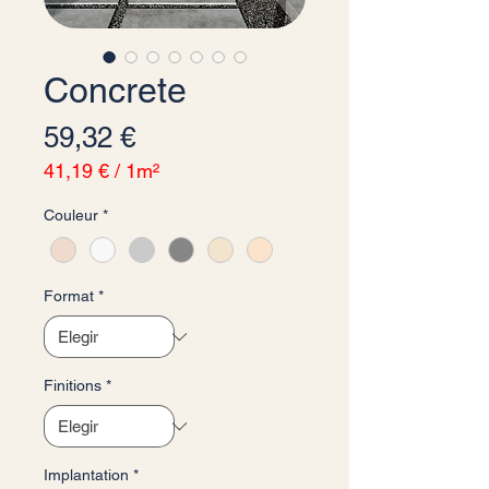
Concrete
Precio
59,32 €
41,19 €
/
1m²
41,19 €
Couleur
*
por
1
Metro
cuadrado
Format
*
Finitions
*
Implantation
*