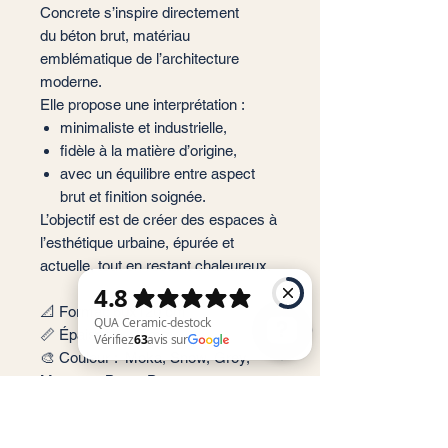
Concrete s’inspire directement
du béton brut, matériau
emblématique de l’architecture
moderne.
Elle propose une interprétation :
minimaliste et industrielle,
fidèle à la matière d’origine,
avec un équilibre entre aspect
brut et finition soignée.
L’objectif est de créer des espaces à
l’esthétique urbaine, épurée et
actuelle, tout en restant chaleureux.
📐 Format: 60x120 cm
📏 Épaisseur : 9 mm
🎨 Couleur : Moka, Snow, Grey,
Marengo, Bone, Desert
QUA Ceramic-destock Vérifiez 63 avis sur Google
✨ Finition : In/out
📦 Conditionnement: 1,44 m2 par