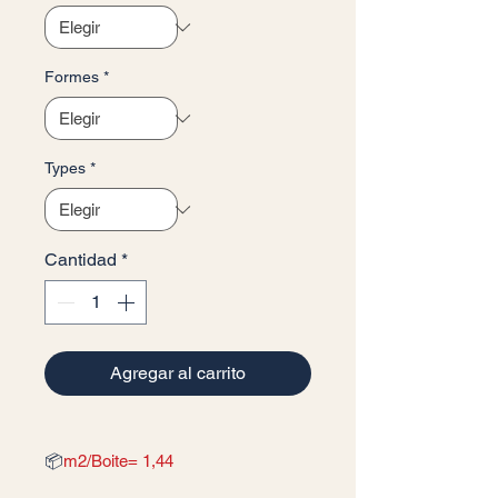
Formes
*
Types
*
Cantidad
*
Agregar al carrito
📦
m2/Boite= 1,44