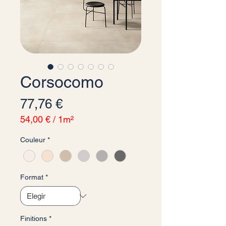
Corsocomo
Precio
77,76 €
54,00 €
/
1m²
54,00 €
Couleur
*
por
1
Metro
cuadrado
Format
*
Finitions
*