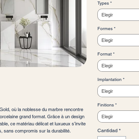
Types
*
por
1
Elegir
Metro
cuadrado
Formes
*
Elegir
Format
*
Elegir
Implantation
*
Elegir
Finitions
*
Gold, où la noblesse du marbre rencontre
porcelaine grand format. Grâce à un design
Elegir
le, ce matériau délicat et luxueux s’invite
Cantidad
*
 sans compromis sur la durabilité.