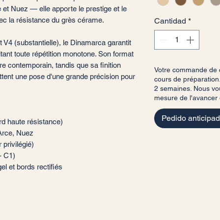
et Nuez — elle apporte le prestige et le
ec la résistance du grès cérame.
Cantidad
*
 V4 (substantielle), le Dinamarca garantit
itant toute répétition monotone. Son format
e contemporain, tandis que sa finition
Votre commande de c
ttent une pose d'une grande précision pour
cours de préparation.
2 semaines. Nous vou
mesure de l'avancer
Pedido anticipa
rd haute résistance)
 Arce, Nuez
 privilégié)
- C1)
el et bords rectifiés