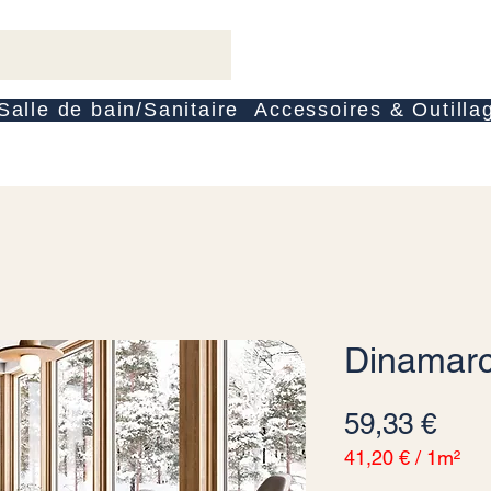
Salle de bain/Sanitaire
Accessoires & Outilla
Dinamar
Prec
59,33 €
41,20 €
/
1m²
41,20 €