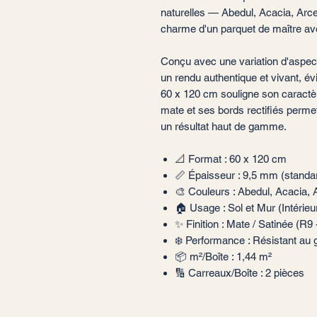
naturelles — Abedul, Acacia, Arce 
charme d'un parquet de maître av
Conçu avec une variation d'aspect
un rendu authentique et vivant, év
60 x 120 cm souligne son caractèr
mate et ses bords rectifiés perme
un résultat haut de gamme.
📐 Format : 60 x 120 cm
📏 Épaisseur : 9,5 mm (standa
🎨 Couleurs : Abedul, Acacia,
🏠 Usage : Sol et Mur (Intérieur
✨ Finition : Mate / Satinée (R9 
❄️ Performance : Résistant au g
📦 m²/Boîte : 1,44 m²
🔢 Carreaux/Boîte : 2 pièces