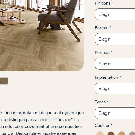
Finitions
*
por
1
Elegir
Metro
cuadrado
Format
*
Elegir
Formes
*
Elegir
Implantation
*
Elegir
Types
*
, une interprétation élégante et dynamique
Elegir
ie se distingue par son motif "Chevron" ou
Couleur
*
t un effet de mouvement et une perspective
t parois. Disponible en quatre essences