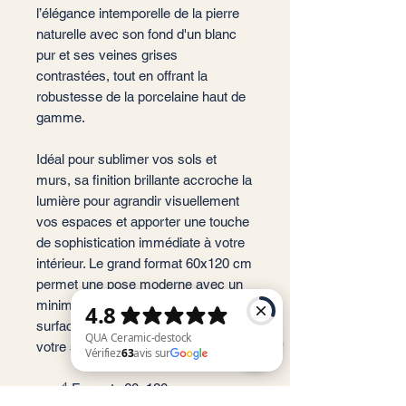
l’élégance intemporelle de la pierre
naturelle avec son fond d'un blanc
pur et ses veines grises
contrastées, tout en offrant la
robustesse de la porcelaine haut de
gamme.
Idéal pour sublimer vos sols et
murs, sa finition brillante accroche la
lumière pour agrandir visuellement
vos espaces et apporter une touche
de sophistication immédiate à votre
intérieur. Le grand format 60x120 cm
permet une pose moderne avec un
minimum de joints, créant ainsi une
surface fluide et harmonieuse dans
votre salon, cuisine ou salle de bain.
📐 Format : 60x120 cm
QUA Ceramic-destock Vérifiez 63 avis sur Google