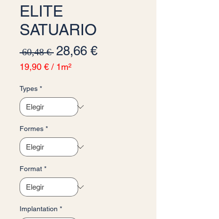
ELITE
SATUARIO
Precio
Precio de oferta
28,66 €
 60,48 € 
19,90 €
/
1m²
19,90 €
por
Types
*
1
Metro
cuadrado
Formes
*
Format
*
Implantation
*