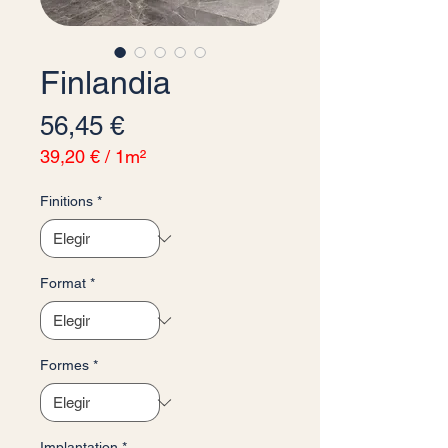
Finlandia
Precio
56,45 €
39,20 €
/
1m²
39,20 €
por
Finitions
*
1
Metro
cuadrado
Format
*
Formes
*
Implantation
*