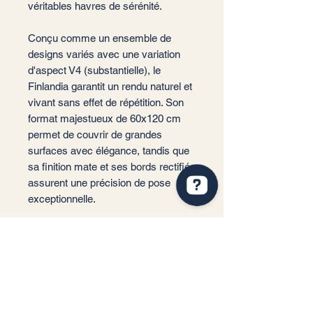
véritables havres de sérénité.
Conçu comme un ensemble de
designs variés avec une variation
d'aspect V4 (substantielle), le
Finlandia garantit un rendu naturel et
vivant sans effet de répétition. Son
format majestueux de 60x120 cm
permet de couvrir de grandes
surfaces avec élégance, tandis que
sa finition mate et ses bords rectifiés
assurent une précision de pose
exceptionnelle.
QUA Ceramic-destock Vérifiez 63 avis sur Google
📐 Format : 60x120 cm
📏 Épaisseur : 9 mm (standard
haute résistance)
🎨 Couleurs : Abedul, Acacia,
Arce, Nuez
🏠 Usage : Sol et Mur (Intérieur)