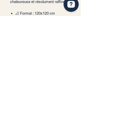
chaleureuse et résolument raffinée.
📐 Format : 120x120 cm
📏 Épaisseur : 9 mm
🏠 Usage : Sol et Mur
✨ Finition : Polie (Brillante)
💎 Style : Marbre moderne /
Minéral
📦 m²/Boîte : 2,88 m²
🔢 Carreaux/Boîte : 2 pièces
Service client
Informations légales
Conditions générales de vente
Politique de confidentialité
Mentions légales