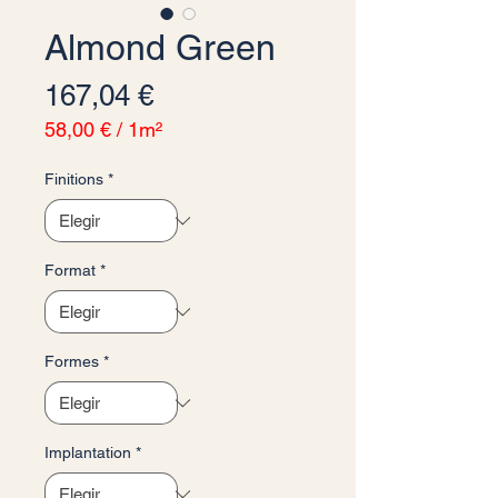
Almond Green
Precio
167,04 €
58,00 €
/
1m²
58,00 €
por
Finitions
*
1
Metro
cuadrado
Format
*
Formes
*
Implantation
*