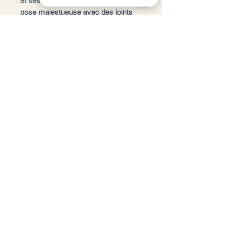
et ses bords rectifiés permettent une
pose majestueuse avec des joints
QUA Ceramic-destock Vérifiez 63 avis sur Google
minimaux.
📐 Format : 100 x 100 cm
📏 Épaisseur : 9 mm (standard
haute résistance)
🏠 Usage :
Satinado : Intérieur (Sol et Mur)
In/Out : Intérieur / Extérieur / Piscine
✨ Finition : Satinée ou
Antidérapante (R11 - C3)
❄️ Performance : Résistant au gel
et bords rectifiés
📦 m²/Boîte : 2,00 m²
🔢 Carreaux/Boîte : 2 pièces