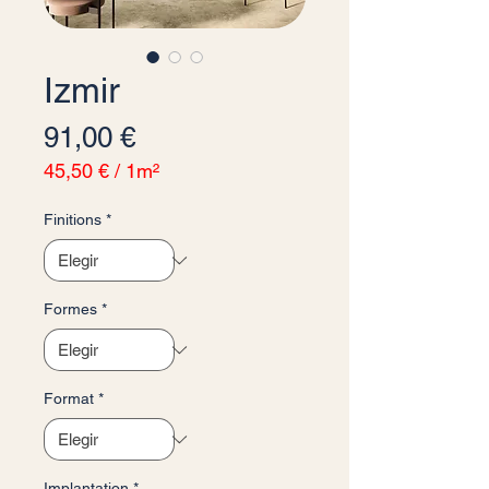
Izmir
Precio
91,00 €
45,50 €
/
1m²
45,50 €
por
Finitions
*
1
Metro
cuadrado
Formes
*
Format
*
Implantation
*